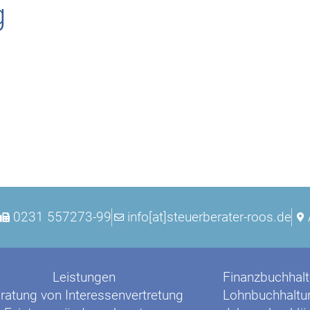
g
0231 557273-99
info[at]steuerberater-roos.de
Leistungen
Finanzbuchhal
ratung von Interessenvertretung
Lohnbuchhaltu