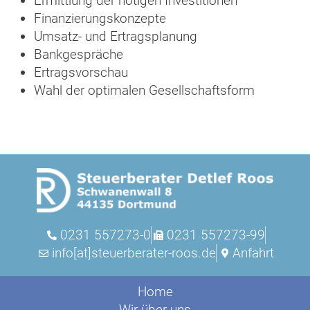
Ermittlung der nötigen Investitionen
Finanzierungskonzepte
Umsatz- und Ertragsplanung
Bankgespräche
Ertragsvorschau
Wahl der optimalen Gesellschaftsform
0231 557273-0
0231 557273-99
info[at]steuerberater-roos.de
Anfahrt
Home
Wir über uns